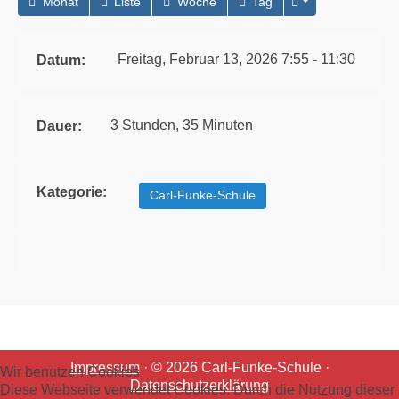
Monat
Liste
Woche
Tag
Freitag, Februar 13, 2026 7:55 - 11:30
Datum:
3 Stunden, 35 Minuten
Dauer:
Kategorie:
Carl-Funke-Schule
Impressum
· © 2026 Carl-Funke-Schule ·
Wir benutzen Cookies
Datenschutzerklärung
Diese Webseite verwendet Cookies. Durch die Nutzung dieser