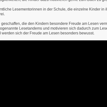
tliche Lesementorinnen in der Schule, die einzelne Kinder in 
ei.
geschaffen, die den Kindern besondere Freude am Lesen vermitt
n sogenannte Lesetandems und motivieren sich dadurch zum Lese
nd werden sich der Freude am Lesen besonders bewusst.