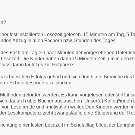
en?
ner fest installierten Lesezeit gelesen. 15 Minuten am Tag, 5 
inden Abzug in allen Fächern bzw. Stunden des Tages.
 jedes Fach am Tag ein paar Minuten der vorgesehenen Unterricht
r Lesezeit. Die Kinder haben dann 15 Minuten Zeit, um in den 
luss daran läutet es zur Hofpause.
chulischen Erfolgs gehört und sich durch alle Bereiche des Le
rer Schule besonders zu stärken.
Methoden gefördert werden. Es kann vorgelesen oder still für 
ich dadurch über Bücher austauschen. Unser(e) Kolleg*innen b
 von Lesefreude und -motivation weiter. Den Kindern werden im
er Lesekompetenz zieht zwangsläufig eine Steigerung der Rec
richtung einer festen Lesezeit im Schulalltag bildet der Lehr