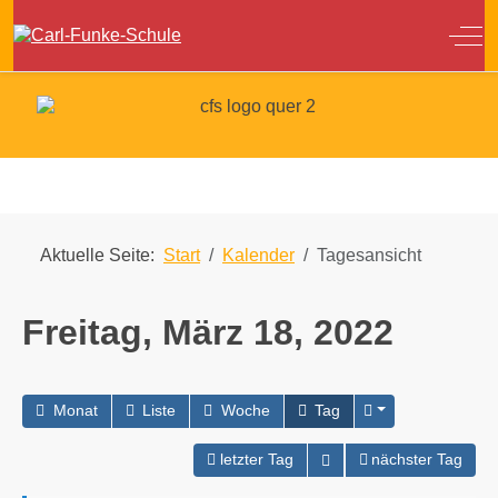
Off
Aktuelle Seite:
Start
Kalender
Tagesansicht
Freitag, März 18, 2022
Monat
Liste
Woche
Tag
Kalender öffnen
letzter Tag
nächster Tag