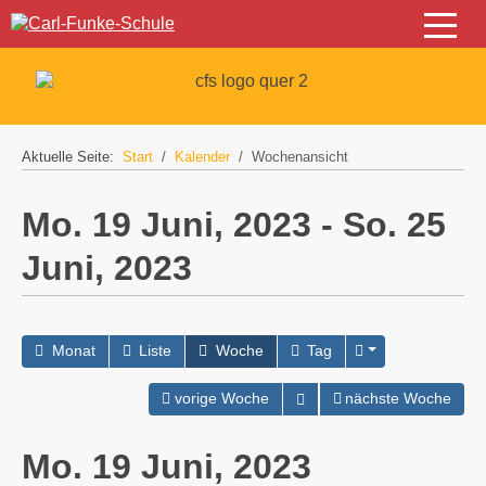
Off-C
Aktuelle Seite:
Start
Kalender
Wochenansicht
Mo. 19 Juni, 2023 - So. 25
Juni, 2023
Monat
Liste
Woche
Tag
Kalender öffnen
vorige Woche
nächste Woche
Mo. 19 Juni, 2023