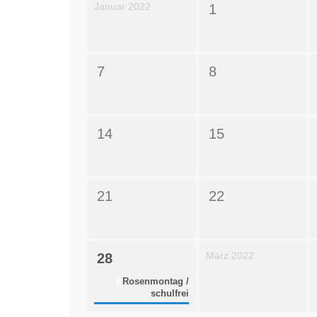
Januar 2022
1
7
8
14
15
21
22
März 2022
28
Rosenmontag /
schulfrei