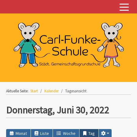
Off-C
Aktuelle Seite:
Start
Kalender
Tagesansicht
Donnerstag, Juni 30, 2022
Monat
Liste
Woche
Tag