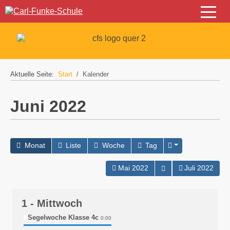
Off-C
Aktuelle Seite:
Start
Kalender
Juni 2022
Monat
Liste
Woche
Tag
Kalender öffnen
Mai 2022
Juli 2022
1
- Mittwoch
Segelwoche Klasse 4c
0:00